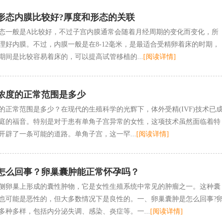
形态内膜比较好?厚度和形态的关联
态一般是A比较好，不过子宫内膜通常会随着月经周期的变化而变化，所
理好内膜。不过，内膜一般是在8-12毫米，是最适合受精卵着床的时期，
期间是比较容易着床的，可以提高试管移植的...
[阅读详情]
浓度的正常范围是多少
的正常范围是多少？在现代的生殖科学的光辉下，体外受精(IVF)技术已
庭的福音。特别是对于患有单角子宫异常的女性，这项技术虽然面临着特
开辟了一条可能的道路。单角子宫，这一罕...
[阅读详情]
怎么回事？卵巢囊肿能正常怀孕吗？
侧卵巢上形成的囊性肿物，它是女性生殖系统中常见的肿瘤之一。这种囊
也可能是恶性的，但大多数情况下是良性的。一、卵巢囊肿是怎么回事?
多种多样，包括内分泌失调、感染、炎症等。一...
[阅读详情]