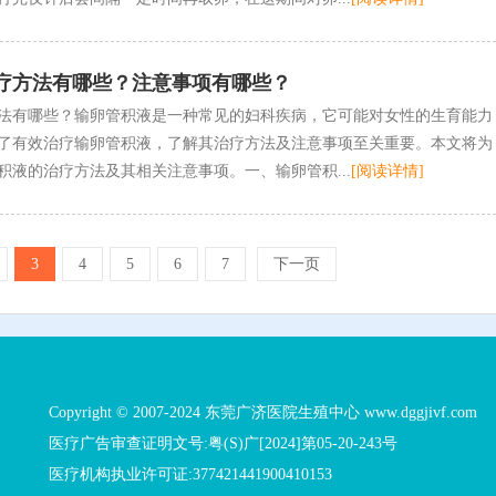
疗方法有哪些？注意事项有哪些？
法有哪些？输卵管积液是一种常见的妇科疾病，它可能对女性的生育能力
了有效治疗输卵管积液，了解其治疗方法及注意事项至关重要。本文将为
积液的治疗方法及其相关注意事项。一、输卵管积...
[阅读详情]
3
4
5
6
7
下一页
Copyright © 2007-2024 东莞广济医院生殖中心 www.dggjivf.com
医疗广告审查证明文号:粤(S)广[2024]第05-20-243号
医疗机构执业许可证:377421441900410153