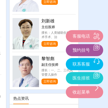
立即咨询
刘新雄
主任医师
擅长：人类辅助生殖技
客服电话
术手术、治
立即咨询
预约挂号
成
黎智彪
联系客服
副主任技师
擅长：一、二、三代试
管婴儿操作
医生排班
立即咨询
收起菜单
卵
热点资讯