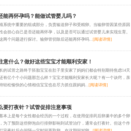
还能再怀孕吗？能做试管婴儿吗？
殖系统中重要的组成部分，负责输送卵子和受精卵。当输卵管因某些原因
性会担心自己是否还能再怀孕，以及是否可以通过试管婴儿来实现生育。
这两个问题进行探讨。输卵管切除后还能再怀孕吗...
[阅读详情]
注意什么？做好这些宝宝才能顺利安家！
长的试管之路终于胚胎宝宝在肚子里安家了妈妈们都会特别期待焦虑14天
还有亿个个小问题那怎么样？宝宝才能顺利安家长大呢？有一个诀窍，亲
持轻松愉快的心情相信宝宝也在尽力抓住跟妈妈...
[阅读详情]
么要打夜针？试管促排注意事项
基本上是每个女性都会经历的一个过程，在使用促排药后卵巢中的多个卵
，为了预防这些卵泡自行排卵影响到试管治疗，通常会打夜针。但这个作
打完夜针后会间隔一定时间再取卵，在这期间对卵...
[阅读详情]